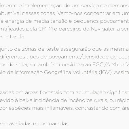
vimento e implementação de um serviço de demonst
bustível nessas zonas. Vamo-nos concentrar em um
s de energia de média tensão e pequenos povoamen
dentificadas pela CM-M e parceiros da Navigator, a 
sta tarefa.
njunto de zonas de teste assegurarão que as mesmas
diferentes tipos de povoamento/densidade de ocup
rios de seleção também considerarão FGCI/AIM de fácil
o de Informação Geográfica Voluntária (IGV). Assim
adas em áreas florestais com acumulação significa
devido à baixa incidência de incêndios rurais, ou rá
or espécies mais inflamáveis, contrastando com ár
rão avaliadas e comparadas.