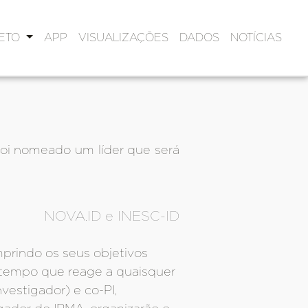
JETO
APP
VISUALIZAÇÕES
DADOS
NOTÍCIAS
 foi nomeado um líder que será
NOVA.ID e INESC-ID
mprindo os seus objetivos
o tempo que reage a quaisquer
vestigador) e co-PI,