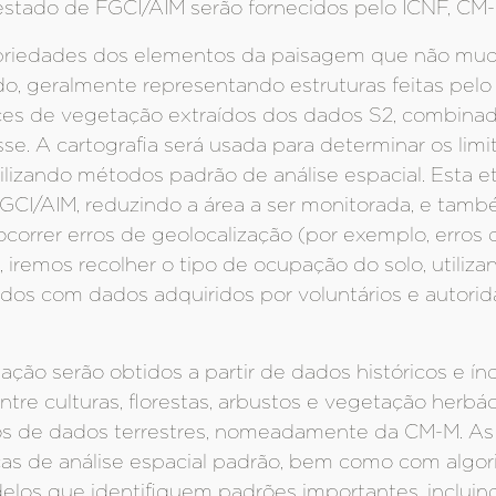
 estado de FGCI/AIM serão fornecidos pelo ICNF, CM-
propriedades dos elementos da paisagem que não m
do, geralmente representando estruturas feitas pe
ices de vegetação extraídos dos dados S2, combina
se. A cartografia será usada para determinar os limi
lizando métodos padrão de análise espacial. Esta eta
GCI/AIM, reduzindo a área a ser monitorada, e tamb
correr erros de geolocalização (por exemplo, erros
, iremos recolher o tipo de ocupação do solo, utili
 com dados adquiridos por voluntários e autorida
ção serão obtidos a partir de dados históricos e í
entre culturas, florestas, arbustos e vegetação herbá
os de dados terrestres, nomeadamente da CM-M. As 
as de análise espacial padrão, bem como com algo
delos que identifiquem padrões importantes, inclui