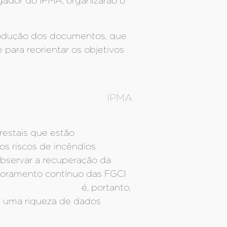
gador do IPMA, organizarão o
 produção dos documentos, que
para reorientar os objetivos
IPMA
orestais que estão
s riscos de incêndios
bservar a recuperação da
itoramento contínuo das FGCI
os) é, portanto,
s uma riqueza de dados