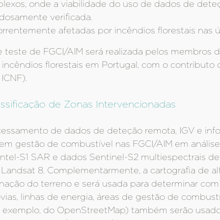
lexos, onde a viabilidade do uso de dados de dete
dosamente verificada.
rrentemente afetadas por incêndios florestais nas ú
de teste de FGCI/AIM será realizada pelos membros 
 incêndios florestais em Portugal, com o contributo
 ICNF).
ssificação de Zonas Intervencionadas
ocessamento de dados de deteção remota, IGV e infor
em gestão de combustível nas FGCI/AIM em análise (v
ntel-S1 SAR e dados Sentinel-S2 multiespectrais de
 Landsat 8. Complementarmente, a cartografia de al
linação do terreno e será usada para determinar com 
ovias, linhas de energia, áreas de gestão de combust
r exemplo, do OpenStreetMap) também serão usados