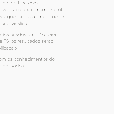
ine e offline com
vel. Isto é extremamente útil
ez que facilita as medições e
rior análise.
tica usados em T2 e para
 T5, os resultados serão
lização.
 com os conhecimentos do
o de Dados.