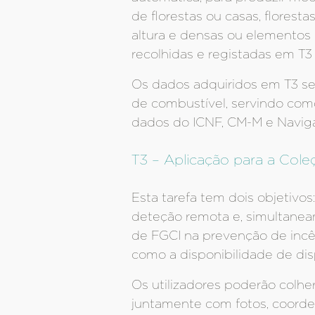
de florestas ou casas, floresta
altura e densas ou elementos 
recolhidas e registadas em T3 
Os dados adquiridos em T3 se
de combustível, servindo co
dados do ICNF, CM-M e Naviga
T3 – Aplicação para a Cole
Esta tarefa tem dois objetivo
deteção remota e, simultaneam
de FGCI na prevenção de incên
como a disponibilidade de di
Os utilizadores poderão colhe
juntamente com fotos, coorden