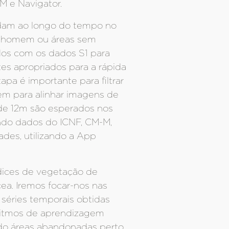
M e Navigator.
udam ao longo do tempo no
lo homem ou áreas sem
dos com os dados S1 para
tes apropriados para a rápida
pa é importante para filtrar
ém para alinhar imagens de
 de 12m são esperados nos
zando dados do ICNF, CM-M,
des, utilizando a App
ndices de vegetação de
cea. Iremos focar-nos nas
séries temporais obtidas
ritmos de aprendizagem
ndo áreas abandonadas perto