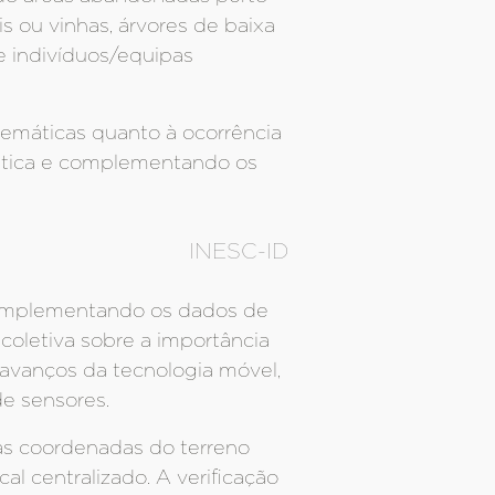
ais ou vinhas, árvores de baixa
e indivíduos/equipas
lemáticas quanto à ocorrência
ática e complementando os
INESC-ID
mplementando os dados de
coletiva sobre a importância
 avanços da tecnologia móvel,
e sensores.
 as coordenadas do terreno
l centralizado. A verificação