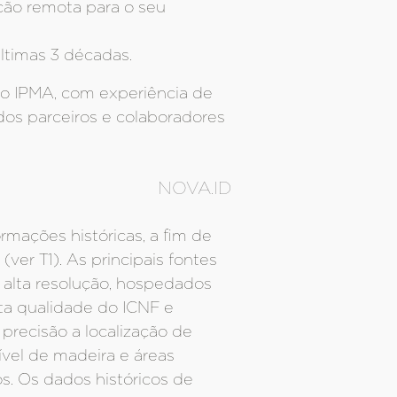
ção remota para o seu
ltimas 3 décadas.
do IPMA, com experiência de
 dos parceiros e colaboradores
NOVA.ID
mações históricas, a fim de
er T1). As principais fontes
 alta resolução, hospedados
ta qualidade do ICNF e
precisão a localização de
ível de madeira e áreas
. Os dados históricos de