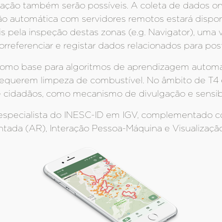
tação também serão possíveis. A coleta de dados onl
ão automática com servidores remotos estará disponí
s pela inspeção destas zonas (e.g. Navigator), uma v
rreferenciar e registar dados relacionados para poste
como base para algoritmos de aprendizagem automá
e requerem limpeza de combustível. No âmbito de T4 e
e cidadãos, como mecanismo de divulgação e sensibi
lo especialista do INESC-ID em IGV, complementado
ada (AR), Interação Pessoa-Máquina e Visualizaçã