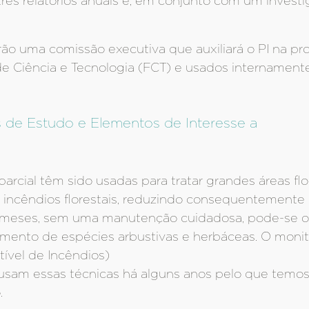
rês relatórios anuais e, em conjunto com um investi
uirão uma comissão executiva que auxiliará o PI na
 Ciência e Tecnologia (FCT) e usados internamente 
.
as de Estudo e Elementos de Interesse a
arcial têm sido usadas para tratar grandes áreas fl
incêndios florestais, reduzindo consequentemente o
ns meses, sem uma manutenção cuidadosa, pode-se o
scimento de espécies arbustivas e herbáceas. O mon
ão de Combustível de Incêndi
r usam essas técnicas há alguns anos pelo que temo
.