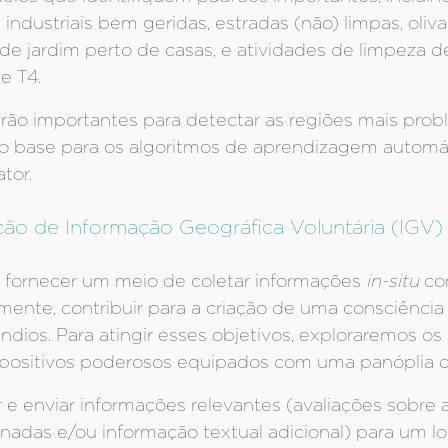
s industriais bem geridas, estradas (não) limpas, oliv
de jardim perto de casas, e atividades de limpeza d
e T4.
rão importantes para detectar as regiões mais prob
mo base para os algoritmos de aprendizagem autom
tor.
ção de Informação Geográfica Voluntária (IGV)
s: fornecer um meio de coletar informações
in-situ
co
ente, contribuir para a criação de uma consciência 
dios. Para atingir esses objetivos, exploraremos os
spositivos poderosos equipados com uma panóplia d
r e enviar informações relevantes (avaliações sobre
adas e/ou informação textual adicional) para um loca