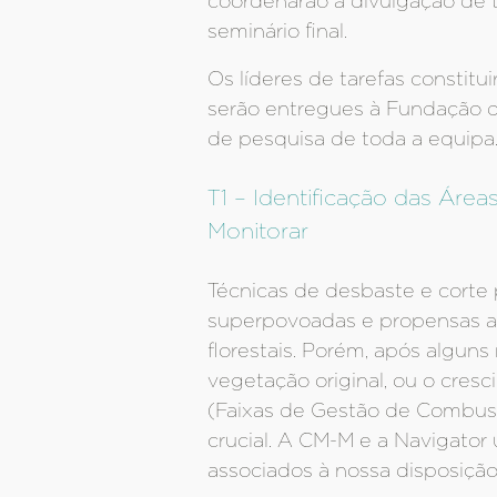
coordenarão a divulgação de t
seminário final.
Os líderes de tarefas constit
serão entregues à Fundação de
de pesquisa de toda a equipa
T1 – Identificação das Áre
Monitorar
Técnicas de desbaste e corte p
superpovoadas e propensas a 
florestais. Porém, após algu
vegetação original, ou o cre
(Faixas de Gest
crucial. A CM-M e a Navigato
associados à nossa disposição